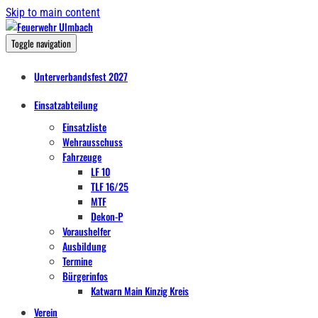
Skip to main content
Toggle navigation
Unterverbandsfest 2027
Einsatzabteilung
Einsatzliste
Wehrausschuss
Fahrzeuge
LF 10
TLF 16/25
MTF
Dekon-P
Voraushelfer
Ausbildung
Termine
Bürgerinfos
Katwarn Main Kinzig Kreis
Verein