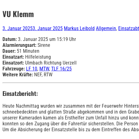
VU Klemm
3. Januar 2025
3. Januar 2025
Markus Leibold
Allgemein
,
Einsatzab
Datum:
3. Januar 2025 um 15:19 Uhr
Alarmierungsart:
Sirene
Dauer:
51 Minuten
Einsatzart:
Hilfeleistung
Einsatzort:
Ulmbach Richtung Uerzell
Fahrzeuge:
LF 10
,
MTW
,
TLF 16/25
Weitere Kräfte:
NEF, RTW
Einsatzbericht:
Heute Nachmittag wurden wir zusammen mit der Feuerwehr Hinterste
schneebedeckten und glatten Straße abgekommen und in den Graben g
unserer Kameraden kamen als Ersthelfer zum Unfall hinzu und konnt
konnten so den Zugang über die Fahrertür sicherstellen. Die Perso
Um die Absicherung der Einsatzstelle bis zu dem Eintreffen des Abs