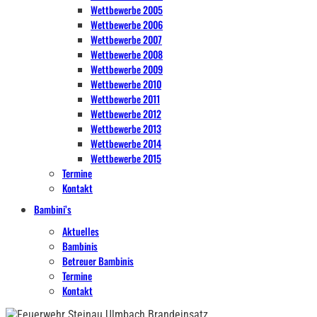
Wettbewerbe 2005
Wettbewerbe 2006
Wettbewerbe 2007
Wettbewerbe 2008
Wettbewerbe 2009
Wettbewerbe 2010
Wettbewerbe 2011
Wettbewerbe 2012
Wettbewerbe 2013
Wettbewerbe 2014
Wettbewerbe 2015
Termine
Kontakt
Bambini’s
Aktuelles
Bambinis
Betreuer Bambinis
Termine
Kontakt