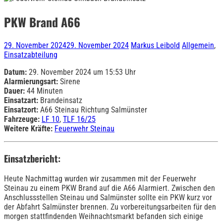
PKW Brand A66
29. November 2024
29. November 2024
Markus Leibold
Allgemein
,
Einsatzabteilung
Datum:
29. November 2024 um 15:53 Uhr
Alarmierungsart:
Sirene
Dauer:
44 Minuten
Einsatzart:
Brandeinsatz
Einsatzort:
A66 Steinau Richtung Salmünster
Fahrzeuge:
LF 10
,
TLF 16/25
Weitere Kräfte:
Feuerwehr Steinau
Einsatzbericht:
Heute Nachmittag wurden wir zusammen mit der Feuerwehr
Steinau zu einem PKW Brand auf die A66 Alarmiert. Zwischen den
Anschlussstellen Steinau und Salmünster sollte ein PKW kurz vor
der Abfahrt Salmünster brennen. Zu vorbereitungsarbeiten für den
morgen stattfindenden Weihnachtsmarkt befanden sich einige