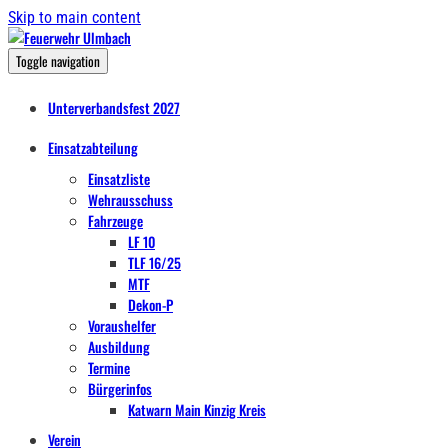
Skip to main content
Toggle navigation
Unterverbandsfest 2027
Einsatzabteilung
Einsatzliste
Wehrausschuss
Fahrzeuge
LF 10
TLF 16/25
MTF
Dekon-P
Voraushelfer
Ausbildung
Termine
Bürgerinfos
Katwarn Main Kinzig Kreis
Verein