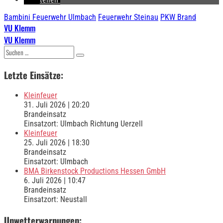
Bambini Feuerwehr Ulmbach
Feuerwehr Steinau
PKW Brand
Beitragsnavigation
VU Klemm
VU Klemm
Suchen
nach:
Letzte Einsätze:
Kleinfeuer
31. Juli 2026
|
20:20
Brandeinsatz
Einsatzort: Ulmbach Richtung Uerzell
Kleinfeuer
25. Juli 2026
|
18:30
Brandeinsatz
Einsatzort: Ulmbach
BMA Birkenstock Productions Hessen GmbH
6. Juli 2026
|
10:47
Brandeinsatz
Einsatzort: Neustall
Unwetterwarnungen: