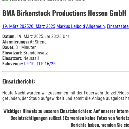
BMA Birkenstock Productions Hessen GmbH
19. März 2025
20. März 2025
Markus Leibold
Allgemein
,
Einsatzabte
Datum:
19. März 2025 um 23:28 Uhr
Alarmierungsart:
Sirene
Dauer:
31 Minuten
Einsatzart:
Brandeinsatz
Einsatzort:
Neustall
Fahrzeuge:
LF 10
,
TLF 16/25
Einsatzbericht:
Heute Nacht wurden wir zusammen mit der Feuerwehr Uerzell/Neusta
gefunden, der Staub aufgewirbelt und somit die Anlage ausgelöst ha
Wichtiger Hinweis zu unseren Einsatzberichten: Auf unserer Intern
Beeinträchtigungen zulässt ! Es werden keine Fotos von Verletzt
Berichte haben, wenden Sie sic