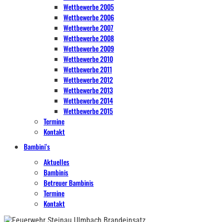
Wettbewerbe 2005
Wettbewerbe 2006
Wettbewerbe 2007
Wettbewerbe 2008
Wettbewerbe 2009
Wettbewerbe 2010
Wettbewerbe 2011
Wettbewerbe 2012
Wettbewerbe 2013
Wettbewerbe 2014
Wettbewerbe 2015
Termine
Kontakt
Bambini’s
Aktuelles
Bambinis
Betreuer Bambinis
Termine
Kontakt