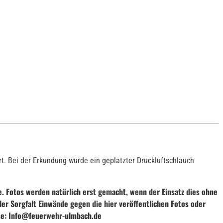
. Bei der Erkundung wurde ein geplatzter Druckluftschlauch
e. Fotos werden natürlich erst gemacht, wenn der Einsatz dies ohne
ller Sorgfalt Einwände gegen die hier veröffentlichen Fotos oder
esse: Info@feuerwehr-ulmbach.de