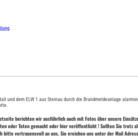
ilung
ll und dem ELW 1 aus Steinau durch die Brandmeldeanlage alarmiert
tte.
etseite berichten wir ausführlich auch mit Fotos über unsere Einsätz
en oder Toten gemacht oder hier veröffentlicht ! Sollten Sie trotz a
h bitte vertrauensvoll an uns. Sie ereichen uns unter der Mail Adr