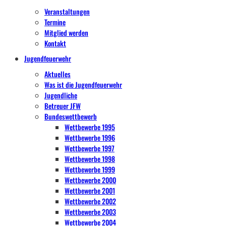
Veranstaltungen
Termine
Mitglied werden
Kontakt
Jugendfeuerwehr
Aktuelles
Was ist die Jugendfeuerwehr
Jugendliche
Betreuer JFW
Bundeswettbewerb
Wettbewerbe 1995
Wettbewerbe 1996
Wettbewerbe 1997
Wettbewerbe 1998
Wettbewerbe 1999
Wettbewerbe 2000
Wettbewerbe 2001
Wettbewerbe 2002
Wettbewerbe 2003
Wettbewerbe 2004