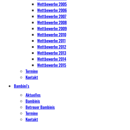
Wettbewerbe 2005
Wettbewerbe 2006
Wettbewerbe 2007
Wettbewerbe 2008
Wettbewerbe 2009
Wettbewerbe 2010
Wettbewerbe 2011
Wettbewerbe 2012
Wettbewerbe 2013
Wettbewerbe 2014
Wettbewerbe 2015
Termine
Kontakt
Bambini’s
Aktuelles
Bambinis
Betreuer Bambinis
Termine
Kontakt