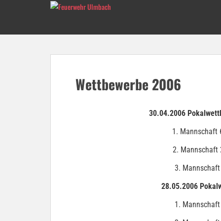
S
k
i
p
t
o
m
Wettbewerbe 2006
a
i
n
30
.04.2006 Pokalwett
c
o
1. Mannschaft 
n
2. Mannschaft 
t
e
3. Mannschaft
n
28.05.2006 Pokalw
t
1. Mannschaft