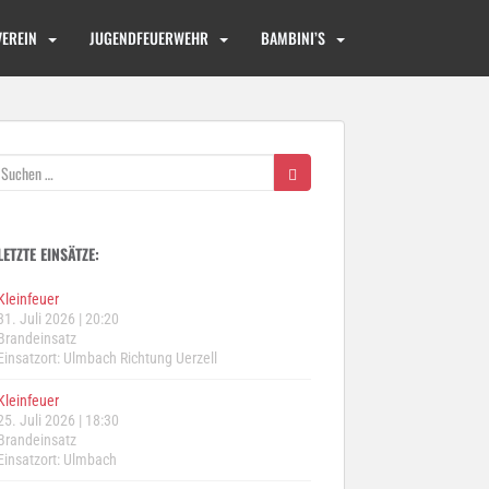
VEREIN
JUGENDFEUERWEHR
BAMBINI’S
Suchen
nach:
LETZTE EINSÄTZE:
Kleinfeuer
31. Juli 2026
|
20:20
Brandeinsatz
Einsatzort: Ulmbach Richtung Uerzell
Kleinfeuer
25. Juli 2026
|
18:30
Brandeinsatz
Einsatzort: Ulmbach