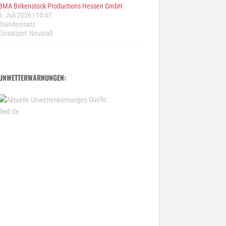
BMA Birkenstock Productions Hessen GmbH
6. Juli 2026
|
10:47
Brandeinsatz
Einsatzort: Neustall
UNWETTERWARNUNGEN:
Quelle:
dwd.de