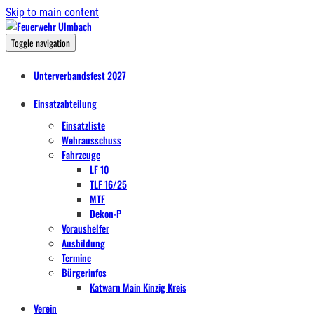
Skip to main content
Toggle navigation
Unterverbandsfest 2027
Einsatzabteilung
Einsatzliste
Wehrausschuss
Fahrzeuge
LF 10
TLF 16/25
MTF
Dekon-P
Voraushelfer
Ausbildung
Termine
Bürgerinfos
Katwarn Main Kinzig Kreis
Verein