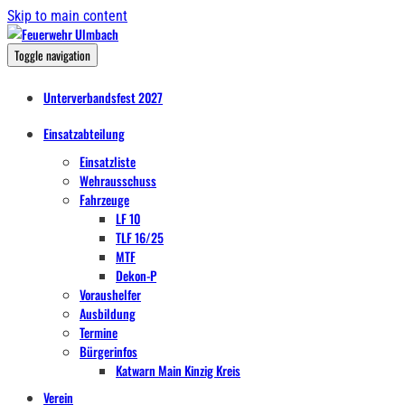
Skip to main content
Toggle navigation
Unterverbandsfest 2027
Einsatzabteilung
Einsatzliste
Wehrausschuss
Fahrzeuge
LF 10
TLF 16/25
MTF
Dekon-P
Voraushelfer
Ausbildung
Termine
Bürgerinfos
Katwarn Main Kinzig Kreis
Verein