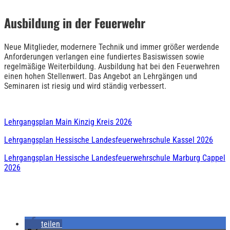
Ausbildung in der Feuerwehr
Neue Mitglieder, modernere Technik und immer größer werdende
Anforderungen verlangen eine fundiertes Basiswissen sowie
regelmäßige Weiterbildung. Ausbildung hat bei den Feuerwehren
einen hohen Stellenwert. Das Angebot an Lehrgängen und
Seminaren ist riesig und wird ständig verbessert.
Lehrgangsplan Main Kinzig Kreis 2026
Lehrgangsplan Hessische Landesfeuerwehrschule Kassel 2026
Lehrgangsplan Hessische Landesfeuerwehrschule Marburg Cappel
2026
teilen