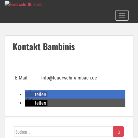
Skip to main content
TOGGLE N
Kontakt Bambinis
E-Mail:
info@feuerwehr-ulmbach.de
teilen
teilen
Suchen
nach: