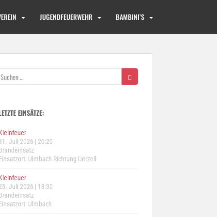
VEREIN
JUGENDFEUERWEHR
BAMBINI’S
Suchen
nach:
LETZTE EINSÄTZE:
Kleinfeuer
31. Juli 2026
|
20:20
Brandeinsatz
Einsatzort: Ulmbach Richtung Uerzell
Kleinfeuer
25. Juli 2026
|
18:30
Brandeinsatz
Einsatzort: Ulmbach