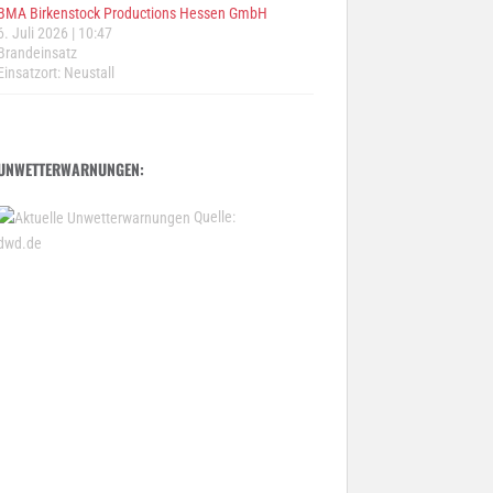
BMA Birkenstock Productions Hessen GmbH
6. Juli 2026
|
10:47
Brandeinsatz
Einsatzort: Neustall
UNWETTERWARNUNGEN:
Quelle:
dwd.de