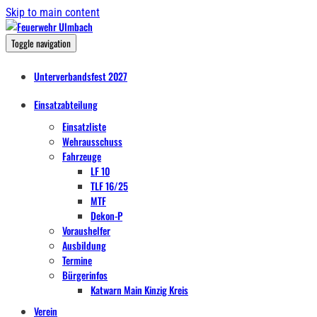
Skip to main content
Toggle navigation
Unterverbandsfest 2027
Einsatzabteilung
Einsatzliste
Wehrausschuss
Fahrzeuge
LF 10
TLF 16/25
MTF
Dekon-P
Voraushelfer
Ausbildung
Termine
Bürgerinfos
Katwarn Main Kinzig Kreis
Verein