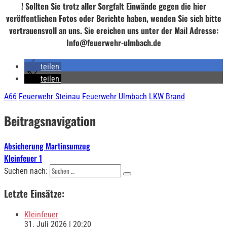
! Sollten Sie trotz aller Sorgfalt Einwände gegen die hier
veröffentlichen Fotos oder Berichte haben, wenden Sie sich bitte
vertrauensvoll an uns. Sie ereichen uns unter der Mail Adresse:
Info@feuerwehr-ulmbach.de
teilen
teilen
A66
Feuerwehr Steinau
Feuerwehr Ulmbach
LKW Brand
Beitragsnavigation
Absicherung Martinsumzug
Kleinfeuer 1
Suchen nach:
Letzte Einsätze:
Kleinfeuer
31. Juli 2026
|
20:20