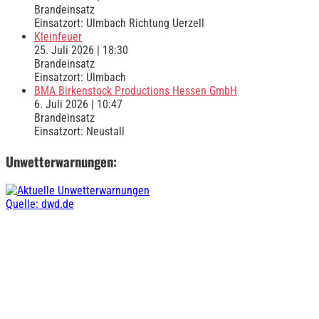
Brandeinsatz
Einsatzort: Ulmbach Richtung Uerzell
Kleinfeuer
25. Juli 2026
|
18:30
Brandeinsatz
Einsatzort: Ulmbach
BMA Birkenstock Productions Hessen GmbH
6. Juli 2026
|
10:47
Brandeinsatz
Einsatzort: Neustall
Unwetterwarnungen:
Quelle: dwd.de