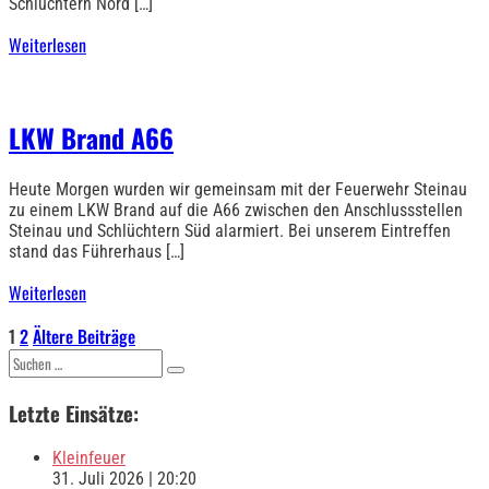
Schlüchtern Nord […]
Weiterlesen
LKW Brand A66
Heute Morgen wurden wir gemeinsam mit der Feuerwehr Steinau
zu einem LKW Brand auf die A66 zwischen den Anschlussstellen
Steinau und Schlüchtern Süd alarmiert. Bei unserem Eintreffen
stand das Führerhaus […]
Weiterlesen
Seitennummerierung
1
2
Ältere Beiträge
Suchen
der
nach:
Letzte Einsätze:
Beiträge
Kleinfeuer
31. Juli 2026
|
20:20