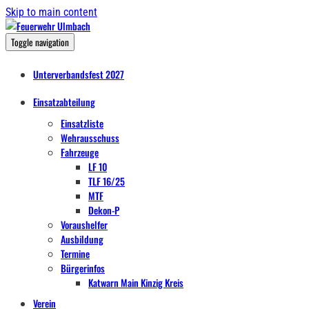
Skip to main content
Toggle navigation
Unterverbandsfest 2027
Einsatzabteilung
Einsatzliste
Wehrausschuss
Fahrzeuge
LF 10
TLF 16/25
MTF
Dekon-P
Voraushelfer
Ausbildung
Termine
Bürgerinfos
Katwarn Main Kinzig Kreis
Verein