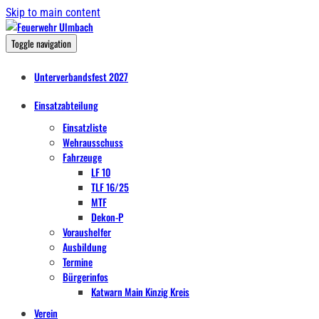
Skip to main content
Toggle navigation
Unterverbandsfest 2027
Einsatzabteilung
Einsatzliste
Wehrausschuss
Fahrzeuge
LF 10
TLF 16/25
MTF
Dekon-P
Voraushelfer
Ausbildung
Termine
Bürgerinfos
Katwarn Main Kinzig Kreis
Verein