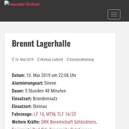
S
k
TOGGLE N
i
p
t
o
Brennt Lagerhalle
m
a
i
10. Mai 2019
Markus Leibold
Einsatzabteilung
n
c
Datum:
10. Mai 2019 um 22:06 Uhr
o
n
Alarmierungsart:
Sirene
t
Dauer:
5 Stunden 48 Minuten
e
Einsatzart:
Brandeinsatz
n
Einsatzort:
Steinau
t
Fahrzeuge:
LF 10
,
MTW
,
TLF 16/25
Weitere Kräfte:
DRK Bereitschaft Schlüchtern
,