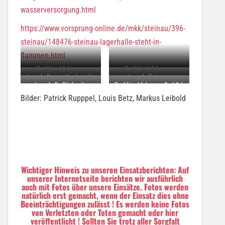
wasserversorgung.html
https://www.vorsprung-online.de/mkk/steinau/396-
steinau/148476-steinau-lagerhalle-steht-in-
flammen.html
Tanklöschfahrzeug
Tanklöschfahrzeug
Lagerhalle von Vorderseite
Lagerhalle innen
Ulmbach beim
Ulmbach beim Nachtanken
Lagerhalle Rückseite
Tanklöschfahrzeug Bad Orb
Wasserabgeben
versorgt LF Ulmbach mit
Bilder: Patrick Rupppel, Louis Betz, Markus Leibold
Wasser
Wichtiger Hinweis zu unseren Einsatzberichten: Auf
unserer Internetseite berichten wir ausführlich
auch mit Fotos über unsere Einsätze. Fotos werden
natürlich erst gemacht, wenn der Einsatz dies ohne
Beeinträchtigungen zulässt ! Es werden keine Fotos
von Verletzten oder Toten gemacht oder hier
veröffentlicht ! Sollten Sie trotz aller Sorgfalt