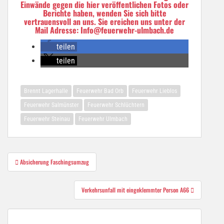
Einwände gegen die hier veröffentlichen Fotos oder
Berichte haben, wenden Sie sich bitte
vertrauensvoll an uns. Sie ereichen uns unter der
Mail Adresse: Info@feuerwehr-ulmbach.de
teilen
teilen
Brennt Lagerhalle
Feuerwehr Bad Orb
Feuerwehr Lieblos
Feuerwehr Salmünster
Feuerwehr Schlüchtern
Feuerwehr Steinau
Feuerwehr Ulmbach
Beitragsnavigation
Absicherung Faschingsumzug
Verkehrsunfall mit eingeklemmter Person A66