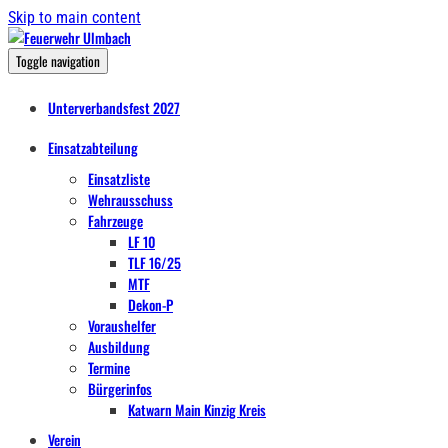
Skip to main content
Toggle navigation
Unterverbandsfest 2027
Einsatzabteilung
Einsatzliste
Wehrausschuss
Fahrzeuge
LF 10
TLF 16/25
MTF
Dekon-P
Voraushelfer
Ausbildung
Termine
Bürgerinfos
Katwarn Main Kinzig Kreis
Verein