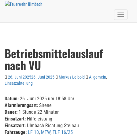
Skip
to
Toggle nav
main
content
Betriebsmittelauslauf
nach VU
26. Juni 2025
26. Juni 2025
Markus Leibold
Allgemein
,
Einsatzabteilung
Datum:
26. Juni 2025 um 18:58 Uhr
Alarmierungsart:
Sirene
Dauer:
1 Stunde 22 Minuten
Einsatzart:
Hilfeleistung
Einsatzort:
Ulmbach Richtung Steinau
Fahrzeuge:
LF 10
,
MTW
,
TLF 16/25