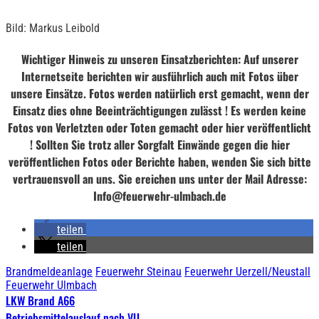
Bild: Markus Leibold
Wichtiger Hinweis zu unseren Einsatzberichten: Auf unserer
Internetseite berichten wir ausführlich auch mit Fotos über
unsere Einsätze. Fotos werden natürlich erst gemacht, wenn der
Einsatz dies ohne Beeinträchtigungen zulässt ! Es werden keine
Fotos von Verletzten oder Toten gemacht oder hier veröffentlicht
! Sollten Sie trotz aller Sorgfalt Einwände gegen die hier
veröffentlichen Fotos oder Berichte haben, wenden Sie sich bitte
vertrauensvoll an uns. Sie ereichen uns unter der Mail Adresse:
Info@feuerwehr-ulmbach.de
teilen
teilen
Brandmeldeanlage
Feuerwehr Steinau
Feuerwehr Uerzell/Neustall
Feuerwehr Ulmbach
Beitragsnavigation
LKW Brand A66
Betriebsmittelauslauf nach VU