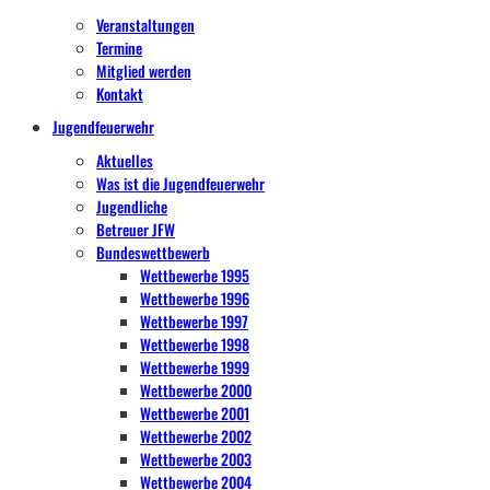
Veranstaltungen
Termine
Mitglied werden
Kontakt
Jugendfeuerwehr
Aktuelles
Was ist die Jugendfeuerwehr
Jugendliche
Betreuer JFW
Bundeswettbewerb
Wettbewerbe 1995
Wettbewerbe 1996
Wettbewerbe 1997
Wettbewerbe 1998
Wettbewerbe 1999
Wettbewerbe 2000
Wettbewerbe 2001
Wettbewerbe 2002
Wettbewerbe 2003
Wettbewerbe 2004