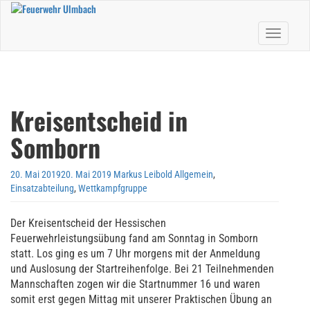
Skip
to
Toggle nav
main
content
Kreisentscheid in
Somborn
20. Mai 2019
20. Mai 2019
Markus Leibold
Allgemein
,
Einsatzabteilung
,
Wettkampfgruppe
Der Kreisentscheid der Hessischen
Feuerwehrleistungsübung fand am Sonntag in Somborn
statt. Los ging es um 7 Uhr morgens mit der Anmeldung
und Auslosung der Startreihenfolge. Bei 21 Teilnehmenden
Mannschaften zogen wir die Startnummer 16 und waren
somit erst gegen Mittag mit unserer Praktischen Übung an