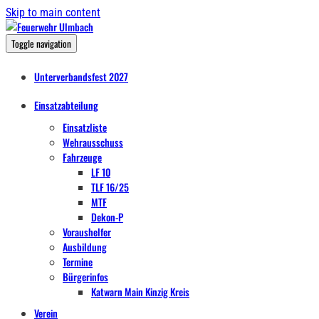
Skip to main content
Toggle navigation
Unterverbandsfest 2027
Einsatzabteilung
Einsatzliste
Wehrausschuss
Fahrzeuge
LF 10
TLF 16/25
MTF
Dekon-P
Voraushelfer
Ausbildung
Termine
Bürgerinfos
Katwarn Main Kinzig Kreis
Verein