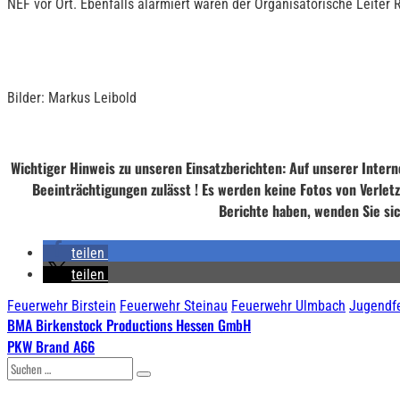
NEF vor Ort. Ebenfalls alarmiert waren der Organisatorische Leiter 
Bilder: Markus Leibold
Wichtiger Hinweis zu unseren Einsatzberichten: Auf unserer Intern
Beeinträchtigungen zulässt ! Es werden keine Fotos von Verletzt
Berichte haben, wenden Sie sic
teilen
teilen
Feuerwehr Birstein
Feuerwehr Steinau
Feuerwehr Ulmbach
Jugendf
Beitragsnavigation
BMA Birkenstock Productions Hessen GmbH
PKW Brand A66
Suchen
nach: