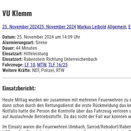
VU Klemm
25. November 2024
25. November 2024
Markus Leibold
Allgemein
,
E
Datum:
25. November 2024 um 14:09 Uhr
Alarmierungsart:
Sirene
Dauer:
44 Minuten
Einsatzart:
Hilfeleistung
Einsatzort:
Rabenstein Richtung Unterreichenbach
Fahrzeuge:
LF 10
,
MTW
,
TLF 16/25
Weitere Kräfte:
NEF, Polizei, RTW
Einsatzbericht:
Heute Mittag wurden wir zusammen mit mehreren Feuerwehren zu ein
dann schon durch den Rettungsdienst die erste Rückmeldung das ke
Notfalls hatte die Person die Kontrolle über das Fahrzeug verlore
auf Auslaufende Betriebsstoffe. Da das nicht der Fall war konnten wi
Im Einsatz waren die Feuerwehren Ulmbach, Sarrod/Rebsdorf/Rabens