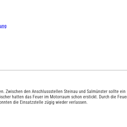
lung
. Zwischen den Anschlussstellen Steinau und Salmünster sollte ein P
löscher hatten das Feuer im Motorraum schon erstickt. Durch die Feu
nnten die Einsatzstelle zügig wieder verlassen.