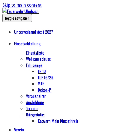
Skip to main content
Toggle navigation
Unterverbandsfest 2027
Einsatzabteilung
Einsatzliste
Wehrausschuss
Fahrzeuge
LF 10
TLF 16/25
MTF
Dekon-P
Voraushelfer
Ausbildung
Termine
Bürgerinfos
Katwarn Main Kinzig Kreis
Verein