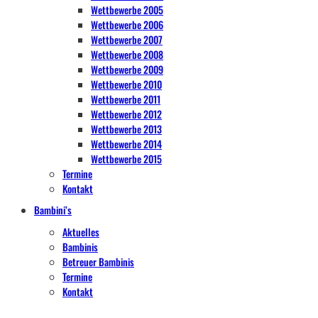
Wettbewerbe 2005
Wettbewerbe 2006
Wettbewerbe 2007
Wettbewerbe 2008
Wettbewerbe 2009
Wettbewerbe 2010
Wettbewerbe 2011
Wettbewerbe 2012
Wettbewerbe 2013
Wettbewerbe 2014
Wettbewerbe 2015
Termine
Kontakt
Bambini’s
Aktuelles
Bambinis
Betreuer Bambinis
Termine
Kontakt