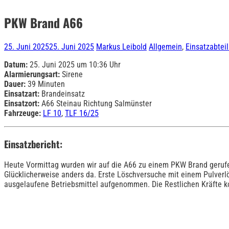
PKW Brand A66
25. Juni 2025
25. Juni 2025
Markus Leibold
Allgemein
,
Einsatzabtei
Datum:
25. Juni 2025 um 10:36 Uhr
Alarmierungsart:
Sirene
Dauer:
39 Minuten
Einsatzart:
Brandeinsatz
Einsatzort:
A66 Steinau Richtung Salmünster
Fahrzeuge:
LF 10
,
TLF 16/25
Einsatzbericht:
Heute Vormittag wurden wir auf die A66 zu einem PKW Brand gerufen
Glücklicherweise anders da. Erste Löschversuche mit einem Pulver
ausgelaufene Betriebsmittel aufgenommen. Die Restlichen Kräfte ko