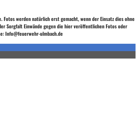
e. Fotos werden natürlich erst gemacht, wenn der Einsatz dies ohne
ller Sorgfalt Einwände gegen die hier veröffentlichen Fotos oder
esse: Info@feuerwehr-ulmbach.de