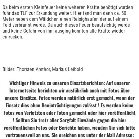
Da beim ersten Kleinfeuer keine weiteren Kräfte benötigt wurden
fuhr das TLF zur Erkundung weiter. Hier fand man dann ca. 50
Meter neben dem Wäldchen einen Reisighaufen der auf einem
Feld verbrannt wurde. Da auch dieses Feuer beaufsichtig wurde
und keine Gefahr von ihm ausging konnten alle Kräfte wieder
einrücken.
Bilder: Thorsten Amthor, Markus Leibold
Wichtiger Hinweis zu unseren Einsatzberichten: Auf unserer
Internetseite berichten wir ausführlich auch mit Fotos über
unsere Einsätze. Fotos werden natürlich erst gemacht, wenn der
Einsatz dies ohne Beeinträchtigungen zulässt ! Es werden keine
Fotos von Verletzten oder Toten gemacht oder hier veröffentlicht
! Sollten Sie trotz aller Sorgfalt Einwände gegen die hier
veröffentlichen Fotos oder Berichte haben, wenden Sie sich bitte
vertrauensvoll an uns. Sie ereichen uns unter der Mail Adresse: