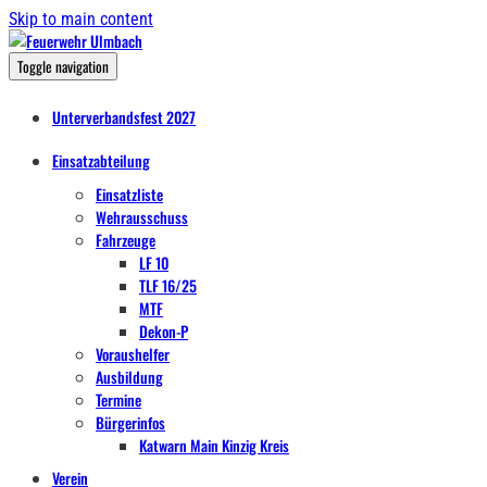
Skip to main content
Toggle navigation
Unterverbandsfest 2027
Einsatzabteilung
Einsatzliste
Wehrausschuss
Fahrzeuge
LF 10
TLF 16/25
MTF
Dekon-P
Voraushelfer
Ausbildung
Termine
Bürgerinfos
Katwarn Main Kinzig Kreis
Verein