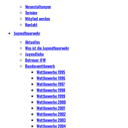
Veranstaltungen
Termine
Mitglied werden
Kontakt
Jugendfeuerwehr
Aktuelles
Was ist die Jugendfeuerwehr
Jugendliche
Betreuer JFW
Bundeswettbewerb
Wettbewerbe 1995
Wettbewerbe 1996
Wettbewerbe 1997
Wettbewerbe 1998
Wettbewerbe 1999
Wettbewerbe 2000
Wettbewerbe 2001
Wettbewerbe 2002
Wettbewerbe 2003
Wettbewerbe 2004