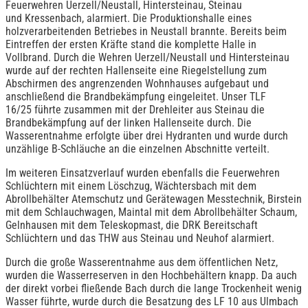
Feuerwehren Uerzell/Neustall, Hintersteinau, Steinau
und Kressenbach, alarmiert. Die Produktionshalle eines
holzverarbeitenden Betriebes in Neustall brannte. Bereits beim
Eintreffen der ersten Kräfte stand die komplette Halle in
Vollbrand. Durch die Wehren Uerzell/Neustall und Hintersteinau
wurde auf der rechten Hallenseite eine Riegelstellung zum
Abschirmen des angrenzenden Wohnhauses aufgebaut und
anschließend die Brandbekämpfung eingeleitet. Unser TLF
16/25 führte zusammen mit der Drehleiter aus Steinau die
Brandbekämpfung auf der linken Hallenseite durch. Die
Wasserentnahme erfolgte über drei Hydranten und wurde durch
unzählige B-Schläuche an die einzelnen Abschnitte verteilt.
Im weiteren Einsatzverlauf wurden ebenfalls die Feuerwehren
Schlüchtern mit einem Löschzug, Wächtersbach mit dem
Abrollbehälter Atemschutz und Gerätewagen Messtechnik, Birstein
mit dem Schlauchwagen, Maintal mit dem Abrollbehälter Schaum,
Gelnhausen mit dem Teleskopmast, die DRK Bereitschaft
Schlüchtern und das THW aus Steinau und Neuhof alarmiert.
Durch die große Wasserentnahme aus dem öffentlichen Netz,
wurden die Wasserreserven in den Hochbehältern knapp. Da auch
der direkt vorbei fließende Bach durch die lange Trockenheit wenig
Wasser führte, wurde durch die Besatzung des LF 10 aus Ulmbach