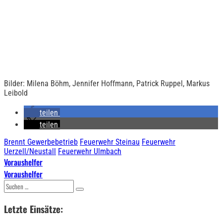
Bilder: Milena Böhm, Jennifer Hoffmann, Patrick Ruppel, Markus
Leibold
teilen
teilen
Brennt Gewerbebetrieb
Feuerwehr Steinau
Feuerwehr
Uerzell/Neustall
Feuerwehr Ulmbach
Beitragsnavigation
Voraushelfer
Voraushelfer
Suchen
nach:
Letzte Einsätze: