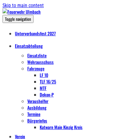
Skip to main content
Toggle navigation
Unterverbandsfest 2027
Einsatzabteilung
Einsatzliste
Wehrausschuss
Fahrzeuge
LF 10
TLF 16/25
MTF
Dekon-P
Voraushelfer
Ausbildung
Termine
Bürgerinfos
Katwarn Main Kinzig Kreis
Verein