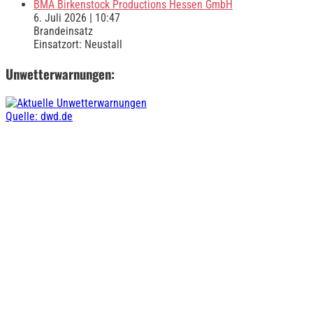
BMA Birkenstock Productions Hessen GmbH
6. Juli 2026
|
10:47
Brandeinsatz
Einsatzort: Neustall
Unwetterwarnungen:
Quelle: dwd.de