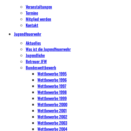
Veranstaltungen
Termine
Mitglied werden
Kontakt
Jugendfeuerwehr
Aktuelles
Was ist die Jugendfeuerwehr
Jugendliche
Betreuer JFW
Bundeswettbewerb
Wettbewerbe 1995
Wettbewerbe 1996
Wettbewerbe 1997
Wettbewerbe 1998
Wettbewerbe 1999
Wettbewerbe 2000
Wettbewerbe 2001
Wettbewerbe 2002
Wettbewerbe 2003
Wettbewerbe 2004