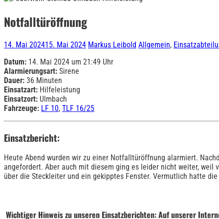
Notfalltüröffnung
14. Mai 2024
15. Mai 2024
Markus Leibold
Allgemein
,
Einsatzabteil
Datum:
14. Mai 2024 um 21:49 Uhr
Alarmierungsart:
Sirene
Dauer:
36 Minuten
Einsatzart:
Hilfeleistung
Einsatzort:
Ulmbach
Fahrzeuge:
LF 10
,
TLF 16/25
Einsatzbericht:
Heute Abend wurden wir zu einer Notfalltüröffnung alarmiert. Nach
angefordert. Aber auch mit diesem ging es leider nicht weiter, weil
über die Steckleiter und ein gekipptes Fenster. Vermutlich hatte 
Wichtiger Hinweis zu unseren Einsatzberichten: Auf unserer Intern