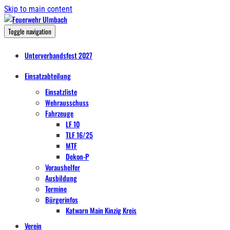
Skip to main content
Toggle navigation
Unterverbandsfest 2027
Einsatzabteilung
Einsatzliste
Wehrausschuss
Fahrzeuge
LF 10
TLF 16/25
MTF
Dekon-P
Voraushelfer
Ausbildung
Termine
Bürgerinfos
Katwarn Main Kinzig Kreis
Verein