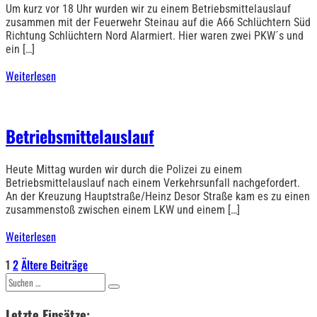
Um kurz vor 18 Uhr wurden wir zu einem Betriebsmittelauslauf
zusammen mit der Feuerwehr Steinau auf die A66 Schlüchtern Süd
Richtung Schlüchtern Nord Alarmiert. Hier waren zwei PKW´s und
ein […]
Weiterlesen
Betriebsmittelauslauf
Heute Mittag wurden wir durch die Polizei zu einem
Betriebsmittelauslauf nach einem Verkehrsunfall nachgefordert.
An der Kreuzung Hauptstraße/Heinz Desor Straße kam es zu einen
zusammenstoß zwischen einem LKW und einem […]
Weiterlesen
Seitennummerierung
1
2
Ältere Beiträge
Suchen
der
nach:
Letzte Einsätze: