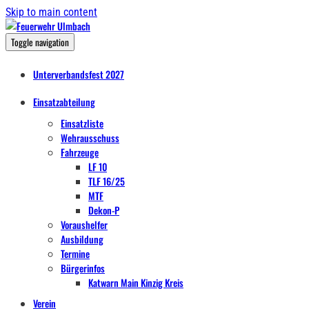
Skip to main content
Toggle navigation
Unterverbandsfest 2027
Einsatzabteilung
Einsatzliste
Wehrausschuss
Fahrzeuge
LF 10
TLF 16/25
MTF
Dekon-P
Voraushelfer
Ausbildung
Termine
Bürgerinfos
Katwarn Main Kinzig Kreis
Verein