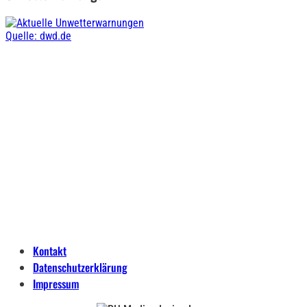
Quelle: dwd.de
Kontakt
Datenschutzerklärung
Impressum