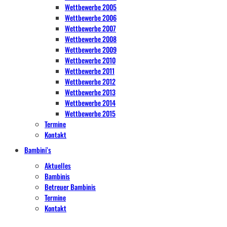
Wettbewerbe 2005
Wettbewerbe 2006
Wettbewerbe 2007
Wettbewerbe 2008
Wettbewerbe 2009
Wettbewerbe 2010
Wettbewerbe 2011
Wettbewerbe 2012
Wettbewerbe 2013
Wettbewerbe 2014
Wettbewerbe 2015
Termine
Kontakt
Bambini’s
Aktuelles
Bambinis
Betreuer Bambinis
Termine
Kontakt