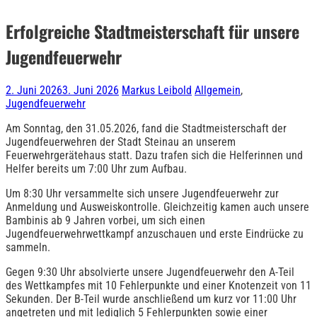
Erfolgreiche Stadtmeisterschaft für unsere
Jugendfeuerwehr
2. Juni 2026
3. Juni 2026
Markus Leibold
Allgemein
,
Jugendfeuerwehr
Am Sonntag, den 31.05.2026, fand die Stadtmeisterschaft der
Jugendfeuerwehren der Stadt Steinau an unserem
Feuerwehrgerätehaus statt. Dazu trafen sich die Helferinnen und
Helfer bereits um 7:00 Uhr zum Aufbau.
Um 8:30 Uhr versammelte sich unsere Jugendfeuerwehr zur
Anmeldung und Ausweiskontrolle. Gleichzeitig kamen auch unsere
Bambinis ab 9 Jahren vorbei, um sich einen
Jugendfeuerwehrwettkampf anzuschauen und erste Eindrücke zu
sammeln.
Gegen 9:30 Uhr absolvierte unsere Jugendfeuerwehr den A-Teil
des Wettkampfes mit 10 Fehlerpunkte und einer Knotenzeit von 11
Sekunden. Der B-Teil wurde anschließend um kurz vor 11:00 Uhr
angetreten und mit lediglich 5 Fehlerpunkten sowie einer