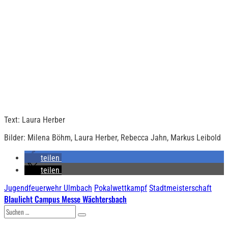
Text: Laura Herber
Bilder: Milena Böhm, Laura Herber, Rebecca Jahn, Markus Leibold
teilen
teilen
Jugendfeuerwehr Ulmbach
Pokalwettkampf
Stadtmeisterschaft
Beitragsnavigation
Blaulicht Campus Messe Wächtersbach
Suchen
nach: