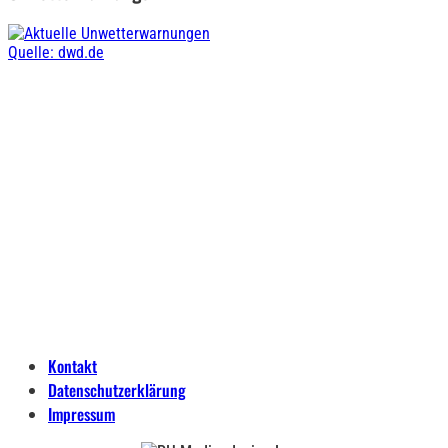
Quelle: dwd.de
Kontakt
Datenschutzerklärung
Impressum