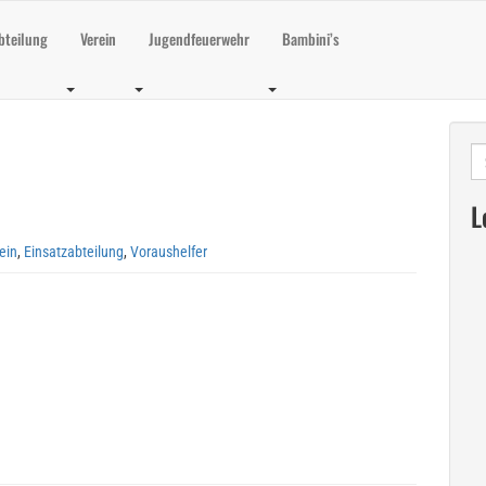
bteilung
Verein
Jugendfeuerwehr
Bambini’s
Su
na
L
ein
,
Einsatzabteilung
,
Voraushelfer