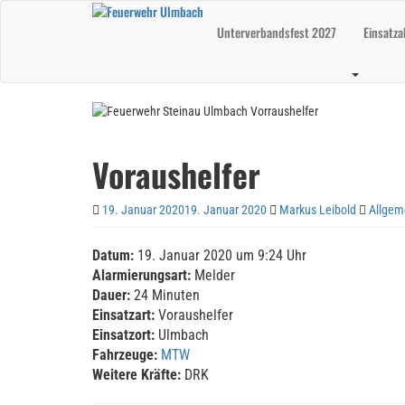
Skip
to
Unterverbandsfest 2027
Einsatza
main
content
Voraushelfer
19. Januar 2020
19. Januar 2020
Markus Leibold
Allgem
Datum:
19. Januar 2020 um 9:24 Uhr
Alarmierungsart:
Melder
Dauer:
24 Minuten
Einsatzart:
Voraushelfer
Einsatzort:
Ulmbach
Fahrzeuge:
MTW
Weitere Kräfte:
DRK