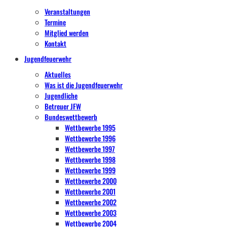
Veranstaltungen
Termine
Mitglied werden
Kontakt
Jugendfeuerwehr
Aktuelles
Was ist die Jugendfeuerwehr
Jugendliche
Betreuer JFW
Bundeswettbewerb
Wettbewerbe 1995
Wettbewerbe 1996
Wettbewerbe 1997
Wettbewerbe 1998
Wettbewerbe 1999
Wettbewerbe 2000
Wettbewerbe 2001
Wettbewerbe 2002
Wettbewerbe 2003
Wettbewerbe 2004