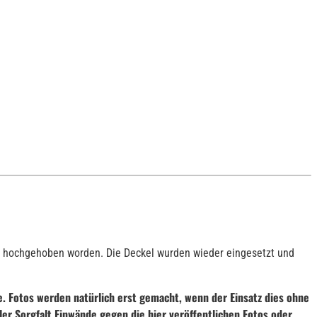
l hochgehoben worden. Die Deckel wurden wieder eingesetzt und
e. Fotos werden natürlich erst gemacht, wenn der Einsatz dies ohne
ller Sorgfalt Einwände gegen die hier veröffentlichen Fotos oder