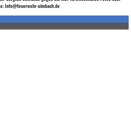
esse: Info@feuerwehr-ulmbach.de