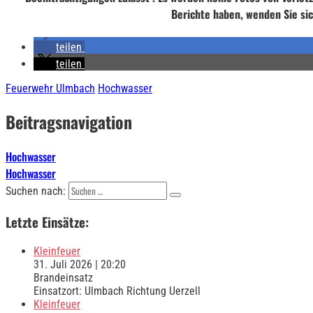
Berichte haben, wenden Sie sic
teilen
teilen
Feuerwehr Ulmbach
Hochwasser
Beitragsnavigation
Hochwasser
Hochwasser
Suchen nach:
Letzte Einsätze:
Kleinfeuer
31. Juli 2026
|
20:20
Brandeinsatz
Einsatzort: Ulmbach Richtung Uerzell
Kleinfeuer