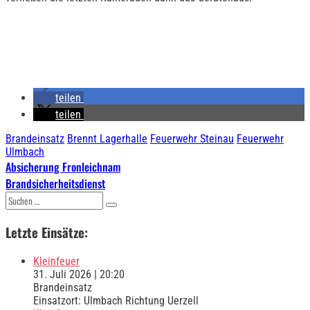
teilen
teilen
Brandeinsatz
Brennt Lagerhalle
Feuerwehr Steinau
Feuerwehr
Ulmbach
Beitragsnavigation
Absicherung Fronleichnam
Brandsicherheitsdienst
Suchen
nach:
Letzte Einsätze:
Kleinfeuer
31. Juli 2026
|
20:20
Brandeinsatz
Einsatzort: Ulmbach Richtung Uerzell