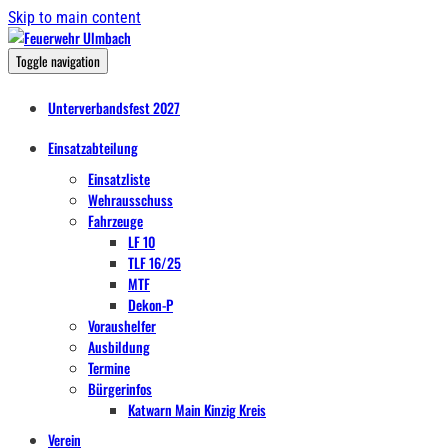
Skip to main content
Toggle navigation
Unterverbandsfest 2027
Einsatzabteilung
Einsatzliste
Wehrausschuss
Fahrzeuge
LF 10
TLF 16/25
MTF
Dekon-P
Voraushelfer
Ausbildung
Termine
Bürgerinfos
Katwarn Main Kinzig Kreis
Verein