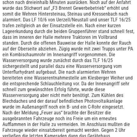
schon nach dreieinhalb Minuten ausrücken. Noch auf der Anfahrt
wurde das Stichwort auf „F3 Brennt Gewerbebetrieb“ erhöht und
somit die Wehren Hintersteinau, Steinau und Kressenbach nach
alarmiert. Das LF 10/6 von Uerzell/Neustall und unser TLF 16/25
trafen zeitgleich an der Einsatzstelle ein. Nach einer kurzen
Lageerkundung durch die beiden Gruppenführer stand schnell fest,
dass im inneren der Halle mehrere Traktoren im Vollbrand
standen. Durch die offenen Bauweise der Halle konnte der Rauch
auf der Oberseite abziehen. Zügig wurde mit zwei Trupps unter PA
ein Kombischaumrohr im Innenangriff vorgenommen. Die
Wasserversorgung wurde zunächst durch das TLF 16/25
sichergestellt und parallel dazu eine Wasserversorgung vom
Unterflurhydrant aufgebaut. Die nach alarmierten Wehren
bereiteten eine Wasserentnahmestelle am Klesberger Weiher und
die entsprechende Schlauchleitung vor. Da der Innenangriff sehr
schnell zum gewünschten Erfolg führte, wurde diese
Wasserversorgung aber nicht mehr benötigt. Zum Kühlen des
Blechdaches und der darauf befindlichen Photovoltaikanlage
wurde im Außenangriff noch ein B- und ein C-Rohr eingesetzt.
Nach der Meldung „Feuer aus“ brachte der Besitzer die
ausgebrannten Fahrzeuge noch ins Freie um ein erneutes
Aufflammen in der Halle zu vermeiden. Im Anschluss mußten die
Fahrzeuge wieder einsatzbereit gemacht werden. Gegen 2 Uhr
verließen die letzten Kameraden dann das Gerätehaus.