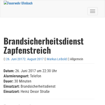
Skip
to
Toggle nav
main
content
Brandsicherheitsdienst
Zapfenstreich
26. Juni 2017
2. August 2017
Markus Leibold
Allgemein
Datum:
26. Juni 2017 um 22:30 Uhr
Alarmierungsart:
Telefon
Dauer:
30 Minuten
Einsatzart:
Brandsicherheitsdienst
Einsatzort:
Heinz Desor Straße