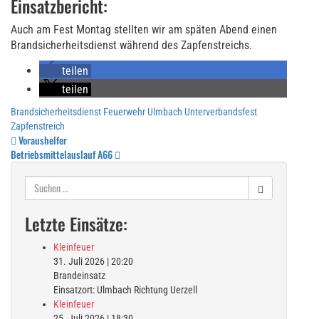
Einsatzbericht:
Auch am Fest Montag stellten wir am späten Abend einen
Brandsicherheitsdienst während des Zapfenstreichs.
teilen
teilen
Brandsicherheitsdienst
Feuerwehr Ulmbach
Unterverbandsfest
Zapfenstreich
Beitragsnavigation
Voraushelfer
Betriebsmittelauslauf A66
Suchen
nach:
Letzte Einsätze:
Kleinfeuer
31. Juli 2026
|
20:20
Brandeinsatz
Einsatzort: Ulmbach Richtung Uerzell
Kleinfeuer
25. Juli 2026
|
18:30