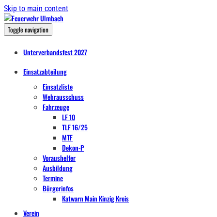
Skip to main content
Toggle navigation
Unterverbandsfest 2027
Einsatzabteilung
Einsatzliste
Wehrausschuss
Fahrzeuge
LF 10
TLF 16/25
MTF
Dekon-P
Voraushelfer
Ausbildung
Termine
Bürgerinfos
Katwarn Main Kinzig Kreis
Verein