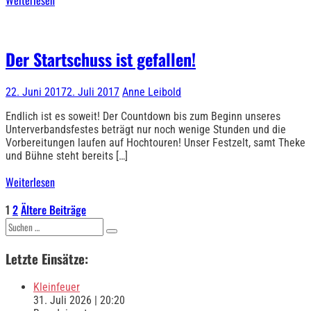
Weiterlesen
Der Startschuss ist gefallen!
22. Juni 2017
2. Juli 2017
Anne Leibold
Endlich ist es soweit! Der Countdown bis zum Beginn unseres
Unterverbandsfestes beträgt nur noch wenige Stunden und die
Vorbereitungen laufen auf Hochtouren! Unser Festzelt, samt Theke
und Bühne steht bereits […]
Weiterlesen
Seitennummerierung
1
2
Ältere Beiträge
Suchen
der
nach:
Letzte Einsätze:
Beiträge
Kleinfeuer
31. Juli 2026
|
20:20