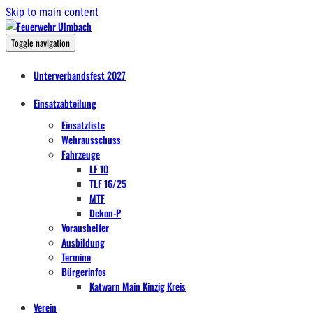
Skip to main content
Toggle navigation
Unterverbandsfest 2027
Einsatzabteilung
Einsatzliste
Wehrausschuss
Fahrzeuge
LF 10
TLF 16/25
MTF
Dekon-P
Voraushelfer
Ausbildung
Termine
Bürgerinfos
Katwarn Main Kinzig Kreis
Verein