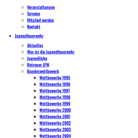
Veranstaltungen
Termine
Mitglied werden
Kontakt
Jugendfeuerwehr
Aktuelles
Was ist die Jugendfeuerwehr
Jugendliche
Betreuer JFW
Bundeswettbewerb
Wettbewerbe 1995
Wettbewerbe 1996
Wettbewerbe 1997
Wettbewerbe 1998
Wettbewerbe 1999
Wettbewerbe 2000
Wettbewerbe 2001
Wettbewerbe 2002
Wettbewerbe 2003
Wettbewerbe 2004