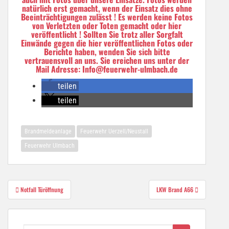
natürlich erst gemacht, wenn der Einsatz dies ohne
Beeinträchtigungen zulässt ! Es werden keine Fotos
von Verletzten oder Toten gemacht oder hier
veröffentlicht ! Sollten Sie trotz aller Sorgfalt
Einwände gegen die hier veröffentlichen Fotos oder
Berichte haben, wenden Sie sich bitte
vertrauensvoll an uns. Sie ereichen uns unter der
Mail Adresse: Info@feuerwehr-ulmbach.de
teilen
teilen
Brandmeldeanlage
Feuerwehr Uerzell/Neustall
Feuerwehr Ulmbach
Beitragsnavigation
Notfall Türöffnung
LKW Brand A66