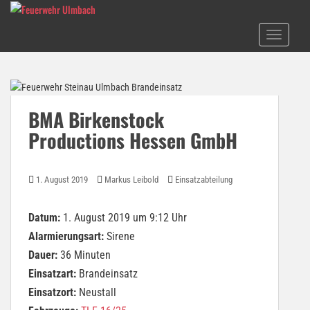
S
k
TOGGLE N
i
p
t
o
m
BMA Birkenstock
a
Productions Hessen GmbH
i
n
c
1. August 2019
Markus Leibold
Einsatzabteilung
o
n
t
Datum:
1. August 2019 um 9:12 Uhr
e
Alarmierungsart:
Sirene
n
Dauer:
36 Minuten
t
Einsatzart:
Brandeinsatz
Einsatzort:
Neustall