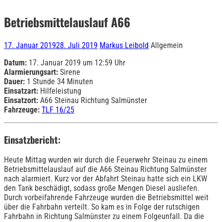
Betriebsmittelauslauf A66
17. Januar 2019
28. Juli 2019
Markus Leibold
Allgemein
Datum:
17. Januar 2019 um 12:59 Uhr
Alarmierungsart:
Sirene
Dauer:
1 Stunde 34 Minuten
Einsatzart:
Hilfeleistung
Einsatzort:
A66 Steinau Richtung Salmünster
Fahrzeuge:
TLF 16/25
Einsatzbericht:
Heute Mittag wurden wir durch die Feuerwehr Steinau zu einem
Betriebsmittelauslauf auf die A66 Steinau Richtung Salmünster
nach alarmiert. Kurz vor der Abfahrt Steinau hatte sich ein LKW
den Tank beschädigt, sodass große Mengen Diesel ausliefen.
Durch vorbeifahrende Fahrzeuge wurden die Betriebsmittel weit
über die Fahrbahn verteilt. So kam es in Folge der rutschigen
Fahrbahn in Richtung Salmünster zu einem Folgeunfall. Da die