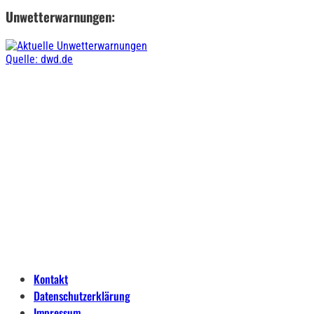
Unwetterwarnungen:
Quelle: dwd.de
Kontakt
Datenschutzerklärung
Impressum