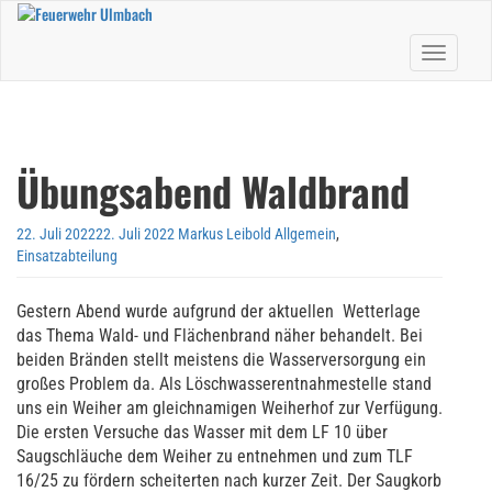
Skip
to
Toggle nav
main
content
Übungsabend Waldbrand
22. Juli 2022
22. Juli 2022
Markus Leibold
Allgemein
,
Einsatzabteilung
Gestern Abend wurde aufgrund der aktuellen Wetterlage
das Thema Wald- und Flächenbrand näher behandelt. Bei
beiden Bränden stellt meistens die Wasserversorgung ein
großes Problem da. Als Löschwasserentnahmestelle stand
uns ein Weiher am gleichnamigen Weiherhof zur Verfügung.
Die ersten Versuche das Wasser mit dem LF 10 über
Saugschläuche dem Weiher zu entnehmen und zum TLF
16/25 zu fördern scheiterten nach kurzer Zeit. Der Saugkorb