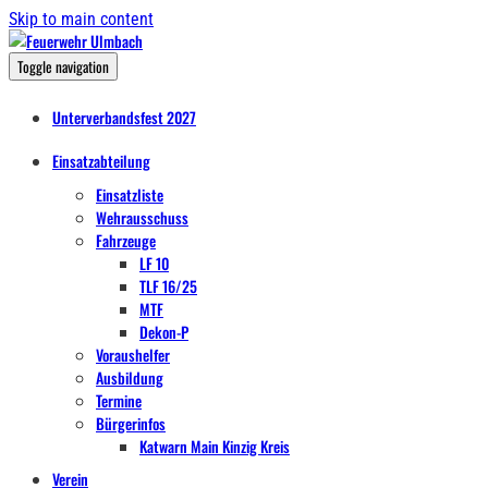
Skip to main content
Toggle navigation
Unterverbandsfest 2027
Einsatzabteilung
Einsatzliste
Wehrausschuss
Fahrzeuge
LF 10
TLF 16/25
MTF
Dekon-P
Voraushelfer
Ausbildung
Termine
Bürgerinfos
Katwarn Main Kinzig Kreis
Verein