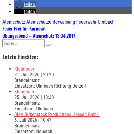
teilen
teilen
Atemschutz
Atemschutzunterweisung
Feuerwehr Ulmbach
Beitragsnavigation
Feuer Frei für Karneval
Übungsabend – Atemschutz 13.04.2017
Suchen
nach:
Letzte Einsätze:
Kleinfeuer
31. Juli 2026
|
20:20
Brandeinsatz
Einsatzort: Ulmbach Richtung Uerzell
Kleinfeuer
25. Juli 2026
|
18:30
Brandeinsatz
Einsatzort: Ulmbach
BMA Birkenstock Productions Hessen GmbH
6. Juli 2026
|
10:47
Brandeinsatz
Einsatzort: Neustall