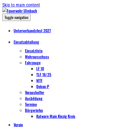
Skip to main content
Toggle navigation
Unterverbandsfest 2027
Einsatzabteilung
Einsatzliste
Wehrausschuss
Fahrzeuge
LF 10
TLF 16/25
MTF
Dekon-P
Voraushelfer
Ausbildung
Termine
Bürgerinfos
Katwarn Main Kinzig Kreis
Verein