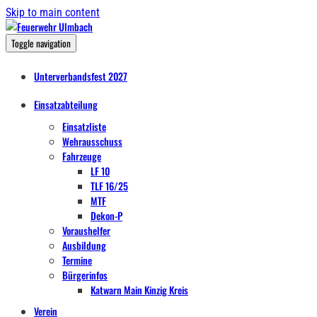
Skip to main content
Toggle navigation
Unterverbandsfest 2027
Einsatzabteilung
Einsatzliste
Wehrausschuss
Fahrzeuge
LF 10
TLF 16/25
MTF
Dekon-P
Voraushelfer
Ausbildung
Termine
Bürgerinfos
Katwarn Main Kinzig Kreis
Verein