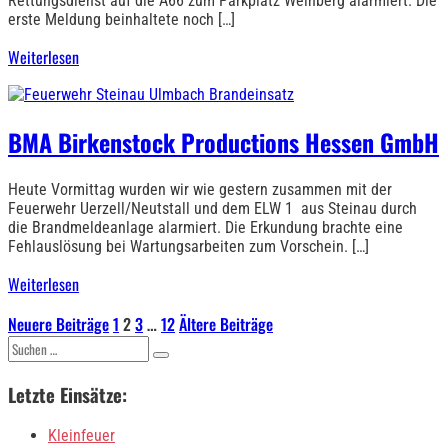
Rettungsdienst auf die A66 zum Parkplatz Weinberg alarmiert. Die
erste Meldung beinhaltete noch […]
Weiterlesen
BMA Birkenstock Productions Hessen GmbH
Heute Vormittag wurden wir wie gestern zusammen mit der
Feuerwehr Uerzell/Neutstall und dem ELW 1 aus Steinau durch
die Brandmeldeanlage alarmiert. Die Erkundung brachte eine
Fehlauslösung bei Wartungsarbeiten zum Vorschein. […]
Weiterlesen
Seitennummerierung
Neuere Beiträge
1
2
3
…
12
Ältere Beiträge
Suchen
der
nach:
Letzte Einsätze:
Beiträge
Kleinfeuer