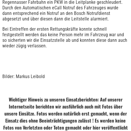
Regennasser Fahrbahn ein PKW in die Leitplanke geschleudert.
Durch den Automatischen eCall Notruf des Fahrzeuges wurde
dann entsprechend ein Notruf an den Bosch Notrufdienst
abgesetzt und über diesen dann die Leitstelle alarmiert.
Bei Eintreffen der ersten Rettungskräfte konnte schnell
festgestellt werden das keine Person mehr im Fahrzeug war und
so sicherten wir die Einsatzstelle ab und konnten diese dann auch
wieder zügig verlassen.
Bilder: Markus Leibold
Wichtiger Hinweis zu unseren Einsatzberichten: Auf unserer
Internetseite berichten wir ausführlich auch mit Fotos über
unsere Einsätze. Fotos werden natürlich erst gemacht, wenn der
Einsatz dies ohne Beeinträchtigungen zulässt ! Es werden keine
Fotos von Verletzten oder Toten gemacht oder hier veröffentlicht