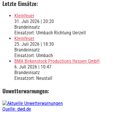
Letzte Einsätze:
Kleinfeuer
31. Juli 2026
|
20:20
Brandeinsatz
Einsatzort: Ulmbach Richtung Uerzell
Kleinfeuer
25. Juli 2026
|
18:30
Brandeinsatz
Einsatzort: Ulmbach
BMA Birkenstock Productions Hessen GmbH
6. Juli 2026
|
10:47
Brandeinsatz
Einsatzort: Neustall
Unwetterwarnungen:
Quelle: dwd.de