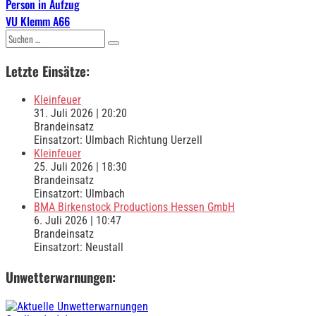
Beitragsnavigation
Person in Aufzug
VU Klemm A66
Suchen
nach:
Letzte Einsätze:
Kleinfeuer
31. Juli 2026
|
20:20
Brandeinsatz
Einsatzort: Ulmbach Richtung Uerzell
Kleinfeuer
25. Juli 2026
|
18:30
Brandeinsatz
Einsatzort: Ulmbach
BMA Birkenstock Productions Hessen GmbH
6. Juli 2026
|
10:47
Brandeinsatz
Einsatzort: Neustall
Unwetterwarnungen: