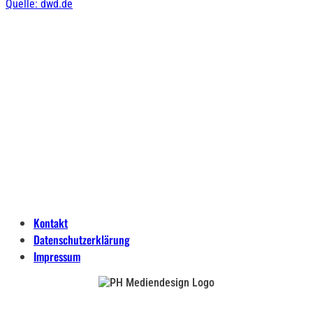
Quelle: dwd.de
Kontakt
Datenschutzerklärung
Impressum