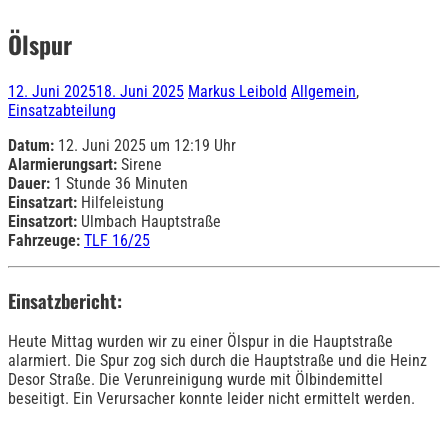
Ölspur
12. Juni 2025
18. Juni 2025
Markus Leibold
Allgemein
,
Einsatzabteilung
Datum:
12. Juni 2025 um 12:19 Uhr
Alarmierungsart:
Sirene
Dauer:
1 Stunde 36 Minuten
Einsatzart:
Hilfeleistung
Einsatzort:
Ulmbach Hauptstraße
Fahrzeuge:
TLF 16/25
Einsatzbericht:
Heute Mittag wurden wir zu einer Ölspur in die Hauptstraße
alarmiert. Die Spur zog sich durch die Hauptstraße und die Heinz
Desor Straße. Die Verunreinigung wurde mit Ölbindemittel
beseitigt. Ein Verursacher konnte leider nicht ermittelt werden.