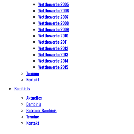
Wettbewerbe 2005
Wettbewerbe 2006
Wettbewerbe 2007
Wettbewerbe 2008
Wettbewerbe 2009
Wettbewerbe 2010
Wettbewerbe 2011
Wettbewerbe 2012
Wettbewerbe 2013
Wettbewerbe 2014
Wettbewerbe 2015
Termine
Kontakt
Bambini’s
Aktuelles
Bambinis
Betreuer Bambinis
Termine
Kontakt