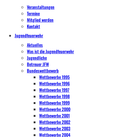
Veranstaltungen
Termine
Mitglied werden
Kontakt
Jugendfeuerwehr
Aktuelles
Was ist die Jugendfeuerwehr
Jugendliche
Betreuer JFW
Bundeswettbewerb
Wettbewerbe 1995
Wettbewerbe 1996
Wettbewerbe 1997
Wettbewerbe 1998
Wettbewerbe 1999
Wettbewerbe 2000
Wettbewerbe 2001
Wettbewerbe 2002
Wettbewerbe 2003
Wettbewerbe 2004