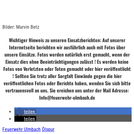
Bilder: Marvin Betz
Wichtiger Hinweis zu unseren Einsatzberichten: Auf unserer
Internetseite berichten wir ausführlich auch mit Fotos über
unsere Einsätze. Fotos werden natürlich erst gemacht, wenn der
Einsatz dies ohne Beeinträchtigungen zulässt ! Es werden keine
Fotos von Verletzten oder Toten gemacht oder hier veröffentlicht
! Sollten Sie trotz aller Sorgfalt Einwände gegen die hier
veröffentlichen Fotos oder Berichte haben, wenden Sie sich bitte
vertrauensvoll an uns. Sie ereichen uns unter der Mail Adresse:
Info@feuerwehr-ulmbach.de
teilen
teilen
Feuerwehr Ulmbach
Ölspur