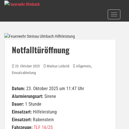
S
k
TOGGLE N
i
p
t
o
m
Notfalltüröffnung
a
i
n
,
23. Oktober 2025
Markus Leibold
Allgemein
c
Einsatzabteilung
o
n
Datum:
23. Oktober 2025 um 11:47 Uhr
t
e
Alarmierungsart:
Sirene
n
Dauer:
1 Stunde
t
Einsatzart:
Hilfeleistung
Einsatzort:
Rabenstein
Fahrzeuge:
TLF 16/25