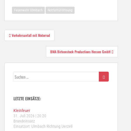
Feuerwehr Ulmbach
Notfalltüröffnung
Beitragsnavigation
Verkehrsunfall mit Motorrad
BMA Birkenstock Productions Hessen GmbH
Suchen
nach:
LETZTE EINSÄTZE:
Kleinfeuer
31. Juli 2026
|
20:20
Brandeinsatz
Einsatzort: Ulmbach Richtung Uerzell