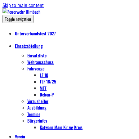
Skip to main content
Toggle navigation
Unterverbandsfest 2027
Einsatzabteilung
Einsatzliste
Wehrausschuss
Fahrzeuge
LF 10
TLF 16/25
MTF
Dekon-P
Voraushelfer
Ausbildung
Termine
Bürgerinfos
Katwarn Main Kinzig Kreis
Verein