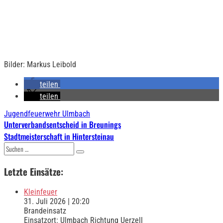
Bilder: Markus Leibold
teilen
teilen
Jugendfeuerwehr Ulmbach
Beitragsnavigation
Unterverbandsentscheid in Breunings
Stadtmeisterschaft in Hintersteinau
Suchen
nach:
Letzte Einsätze:
Kleinfeuer
31. Juli 2026
|
20:20
Brandeinsatz
Einsatzort: Ulmbach Richtung Uerzell