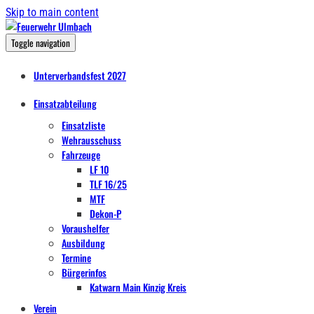
Skip to main content
Toggle navigation
Unterverbandsfest 2027
Einsatzabteilung
Einsatzliste
Wehrausschuss
Fahrzeuge
LF 10
TLF 16/25
MTF
Dekon-P
Voraushelfer
Ausbildung
Termine
Bürgerinfos
Katwarn Main Kinzig Kreis
Verein