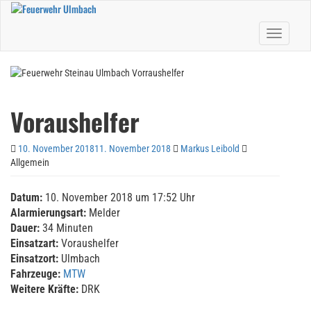
Skip
to
Toggle nav
main
content
Voraushelfer
10. November 2018
11. November 2018
Markus Leibold
Allgemein
Datum:
10. November 2018 um 17:52 Uhr
Alarmierungsart:
Melder
Dauer:
34 Minuten
Einsatzart:
Voraushelfer
Einsatzort:
Ulmbach
Fahrzeuge:
MTW
Weitere Kräfte:
DRK