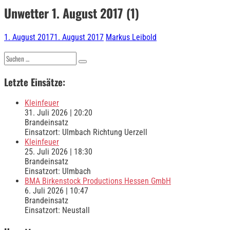
Unwetter 1. August 2017 (1)
1. August 2017
1. August 2017
Markus Leibold
Suchen
nach:
Letzte Einsätze:
Kleinfeuer
31. Juli 2026
|
20:20
Brandeinsatz
Einsatzort: Ulmbach Richtung Uerzell
Kleinfeuer
25. Juli 2026
|
18:30
Brandeinsatz
Einsatzort: Ulmbach
BMA Birkenstock Productions Hessen GmbH
6. Juli 2026
|
10:47
Brandeinsatz
Einsatzort: Neustall