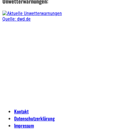
Unwetterwarnungen:
Quelle: dwd.de
Kontakt
Datenschutzerklärung
Impressum