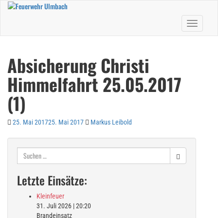
Skip
to
Toggle nav
main
content
Absicherung Christi
Himmelfahrt 25.05.2017
(1)
25. Mai 2017
25. Mai 2017
Markus Leibold
Suchen
nach:
Letzte Einsätze:
Kleinfeuer
31. Juli 2026
|
20:20
Brandeinsatz